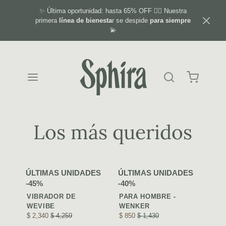
✨ Última oportunidad: hasta 65% OFF ❤️‍🔥 Nuestra
primera
línea de bienesta
r se despide
para siempre
💫
Los más queridos
ÚLTIMAS UNIDADES
ÚLTIMAS UNIDADES
ESTIMULADOR
-45%
-40%
PLUG ANAL
DE PRÓSTATA
VIBRADOR DE
PARA HOMBRE -
WEVIBE
WENKER
$ 2,340
$ 4,259
$ 850
$ 1,430