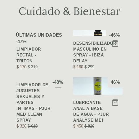
Cuidado & Bienestar
ÚLTIMAS UNIDADES
-46%
BOMBILLA PARA
-47%
ENEMA:
DESENSIBILIZADOR
LIMPIADOR
MASCULINO EN
RECTAL -
SPRAY - IBIZA
TRITON
DELAY
$ 170
$ 319
$ 160
$ 299
-48%
46%
LIMPIADOR DE
JUGUETES
SEXUALES Y
PARTES
LUBRICANTE
ÍNTIMAS - PJUR
ANAL A BASE
MED CLEAN
DE AGUA - PJUR
SPRAY
ANALYSE ME!
$ 320
$ 619
$ 450
$ 829