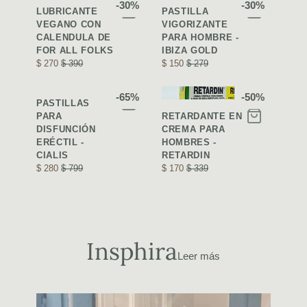
-30%
-30%
LUBRICANTE
PASTILLA
VEGANO CON
VIGORIZANTE
CALENDULA DE
PARA HOMBRE -
FOR ALL FOLKS
IBIZA GOLD
$ 270
$ 390
$ 150
$ 279
-65%
-50%
PASTILLAS
PARA
RETARDANTE EN
DISFUNCIÓN
CREMA PARA
ERÉCTIL -
HOMBRES -
CIALIS
RETARDIN
$ 280
$ 799
$ 170
$ 339
Insphira
Leer más