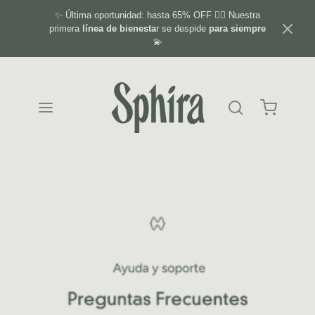
✨ Última oportunidad: hasta 65% OFF ❤️‍🔥 Nuestra
primera
línea de bienesta
r se despide
para siempre
💫